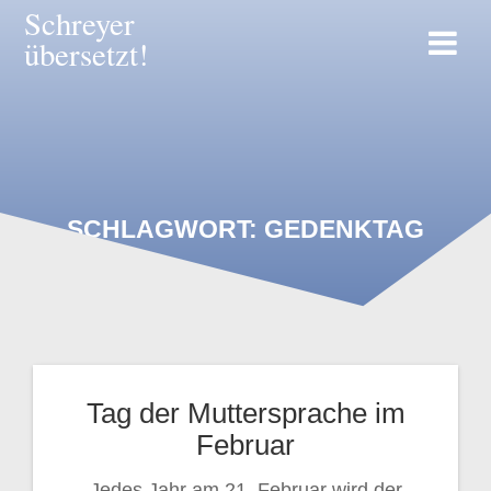
Zum
Schreyer
Inhalt
übersetzt!
springen
SCHLAGWORT:
GEDENKTAG
Tag der Muttersprache im
Februar
Jedes Jahr am 21. Februar wird der