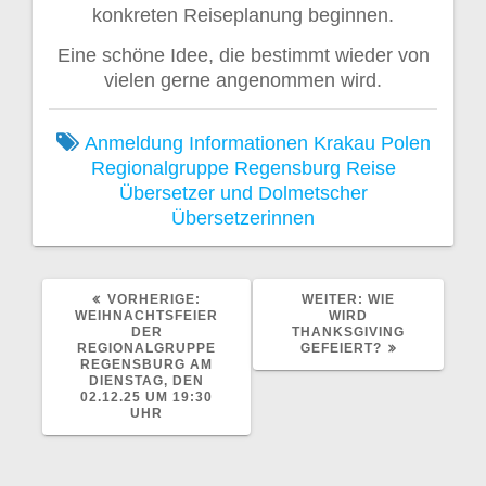
konkreten Reiseplanung beginnen.
Eine schöne Idee, die bestimmt wieder von
vielen gerne angenommen wird.
Anmeldung
Informationen
Krakau
Polen
Regionalgruppe Regensburg
Reise
Übersetzer und Dolmetscher
Übersetzerinnen
VORHERIGER
NÄCHSTER
VORHERIGE:
WEITER:
WIE
BEITRAG:
BEITRAG:
WEIHNACHTSFEIER
WIRD
DER
THANKSGIVING
REGIONALGRUPPE
GEFEIERT?
REGENSBURG AM
DIENSTAG, DEN
02.12.25 UM 19:30
UHR