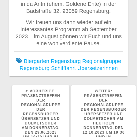
in da Antn (ehem. Goldene Ente) in der
Badstraße 32, 93059 Regensburg.
Wir freuen uns dann wieder auf ein
interessantes Programm ab September
2023 – im August gönnen wir Euch und uns
eine wohlverdiente Pause.
Biergarten
Regensburg
Regionalgruppe
Regensburg
Schifffahrt
Übersetzerinnen
VORHERIGER
NÄCHSTER
VORHERIGE:
WEITER:
BEITRAG:
BEITRAG:
PRÄSENZTREFFEN
PRÄSENZTREFFEN
DER
DER
REGIONALGRUPPE
REGIONALGRUPPE
DER
DER REGENSBURGER
REGENSBURGER
ÜBERSETZER UND
ÜBERSETZER UND
DOLMETSCHER AM
DOLMETSCHER
HEUTIGEN
AM DONNERSTAG,
DONNERSTAG, DEN
DEN 29.06.2023
12.10.2023 UM 19:30
UM 19:30 UHR IM
UHR IM