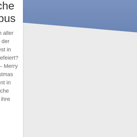
che
bus
 aller
 der
st in
efeiert?
– Merry
stmas
nt in
iche
ihre