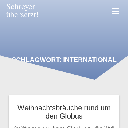
Zum
Schreyer
Inhalt
übersetzt!
springen
SCHLAGWORT:
INTERNATIONAL
Weihnachtsbräuche rund um
den Globus
An Weihnachten feiern Christen in aller Welt