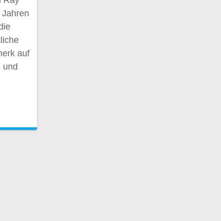
n Ray
n Jahren
die
liche
erk auf
n und