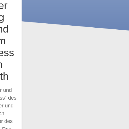
er
g
nd
im
ess
m
th
r und
ss“ des
er und
ch
er des