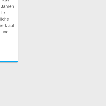
n Ray
n Jahren
die
liche
erk auf
n und