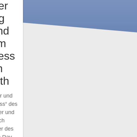
er
g
nd
im
ess
m
th
r und
ss“ des
er und
ch
er des