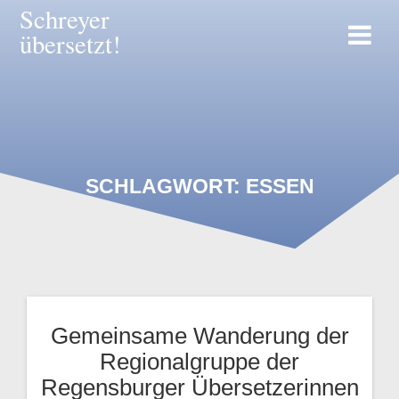
Zum
Schreyer
Inhalt
übersetzt!
springen
SCHLAGWORT:
ESSEN
Gemeinsame Wanderung der
Regionalgruppe der
Regensburger Übersetzerinnen